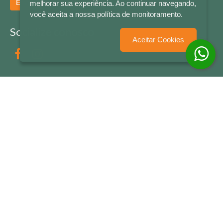
Enviar
melhorar sua experiência. Ao continuar navegando,
você aceita a nossa política de monitoramento.
Socialize conosco
Aceitar Cookies
Formas de Pagamento
LETRAS & CIA - CNPJ n° 88.587.548/0001-20 - Térreo Bourbon Shopping - AV. NAÇÕES
UNIDAS , 2001 - Lojas 1064/1065 - RIO BRANCO - - NOVO HAMBURGO - RS
© 2026 LETRAS & CIA - Todos os Direitos Reservados
Desenvolvido por
Partner Sistemas