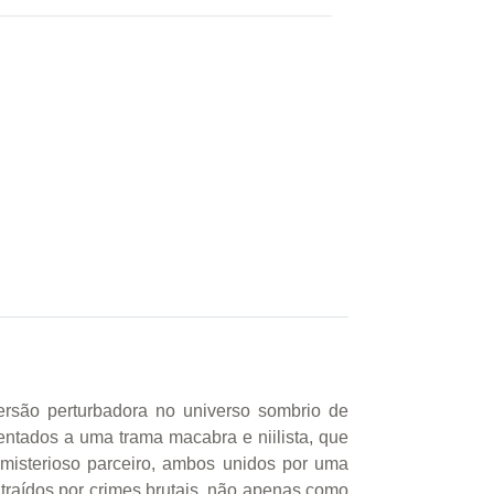
ersão perturbadora no universo sombrio de
ntados a uma trama macabra e niilista, que
misterioso parceiro, ambos unidos por uma
atraídos por crimes brutais, não apenas como