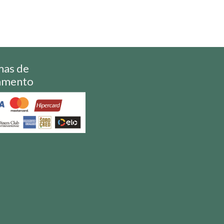
mas de
amento