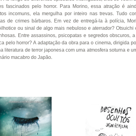
es fascinados pelo horror. Para Morino, essa atração é ai
itos incomuns, ela mergulha por inteiro nas trevas. Tudo 
as de crimes bárbaros. Em vez de entregá-la à polícia, Mori
lhotice ou sinal de algo mais nebuloso e aterrador? Otsuichi
nhosas. Entre assassinos, psicopatas e segredos obscuros, a 
sca pelo horror? A adaptação da obra para o cinema, dirigida 
a literatura de terror japonesa com uma atmosfera soturna e u
inário macabro do Japão.