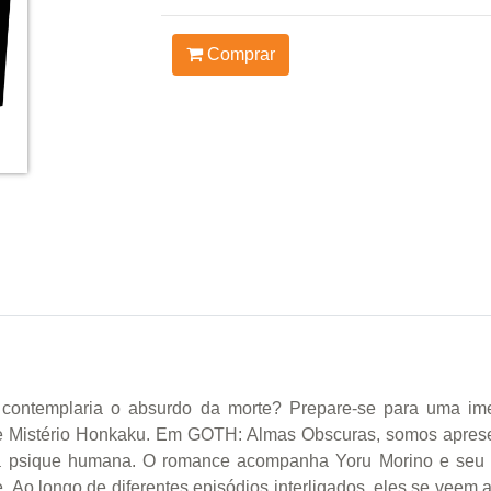
Comprar
ou contemplaria o absurdo da morte? Prepare-se para uma im
de Mistério Honkaku. Em GOTH: Almas Obscuras, somos aprese
ro da psique humana. O romance acompanha Yoru Morino e seu 
. Ao longo de diferentes episódios interligados, eles se veem 