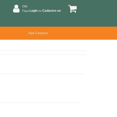
Olá!
Login
Cadastre-se
Faça
ou
Fale Conosco