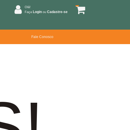
Olá!
Login
Cadastre-se
Faça
ou
Fale Conosco
S!