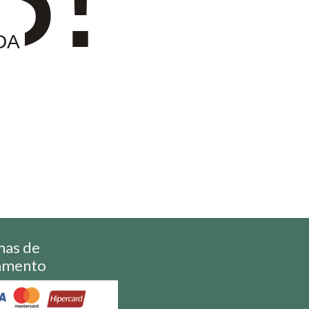
DA
mas de
amento