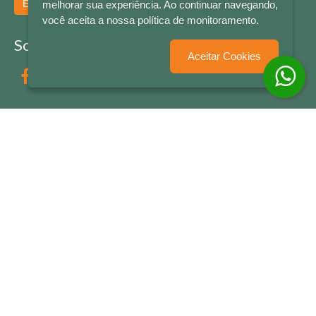
Enviar
melhorar sua experiência. Ao continuar navegando,
você aceita a nossa política de monitoramento.
Socialize conosco
Aceitar Cookies
Formas de Pagamento
LETRAS & CIA - CNPJ n° 88.587.548/0001-20 - Térreo Bourbon Shopping - AV. NAÇÕES
UNIDAS , 2001 - Lojas 1064/1065 - RIO BRANCO - - NOVO HAMBURGO - RS
© 2026 LETRAS & CIA - Todos os Direitos Reservados
Desenvolvido por
Partner Sistemas