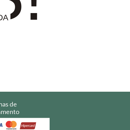
DA
mas de
amento