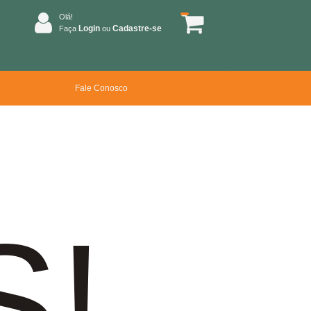
Olá!
Login
Cadastre-se
Faça
ou
Fale Conosco
S!