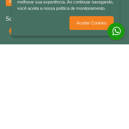
Enviar
melhorar sua experiência. Ao continuar navegando,
você aceita a nossa política de monitoramento.
Socialize conosco
Aceitar Cookies
Formas de Pagamento
LETRAS & CIA - CNPJ n° 88.587.548/0001-20 - Térreo Bourbon Shopping - AV. NAÇÕES
UNIDAS , 2001 - Lojas 1064/1065 - RIO BRANCO - - NOVO HAMBURGO - RS
© 2026 LETRAS & CIA - Todos os Direitos Reservados
Desenvolvido por
Partner Sistemas