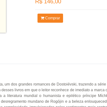
R$ 146,00
Comprar
iota, um dos grandes romances de Dostoiévski, trazendo a séri
desses livros em que o leitor reconhece de imediato a marca d
 a literatura mundial o humanista e epilético príncipe Mích
 desregramento mundano de Rogójin e a beleza enlouquecedor