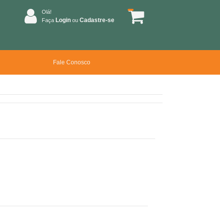
Olá!
Login
Cadastre-se
Faça
ou
Fale Conosco