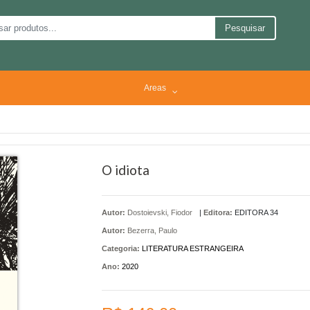
Pesquisar
Areas
O idiota
Autor:
Dostoievski, Fiodor
|
Editora:
EDITORA 34
Autor:
Bezerra, Paulo
Categoria:
LITERATURA ESTRANGEIRA
Ano:
2020