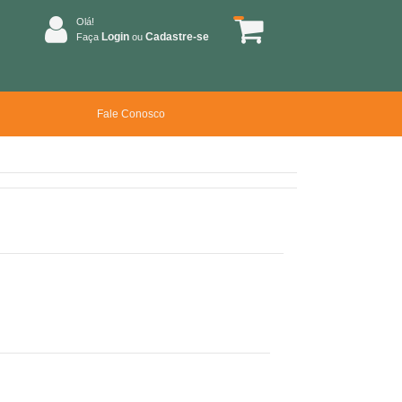
Olá!
Login
Cadastre-se
Faça
ou
Fale Conosco