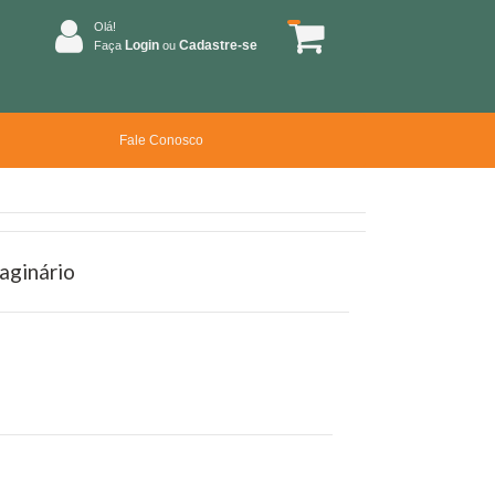
Olá!
Login
Cadastre-se
Faça
ou
Fale Conosco
aginário