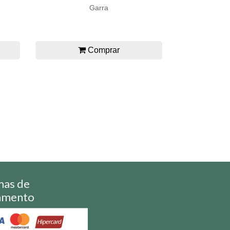
Garra
Comprar
mas de
amento