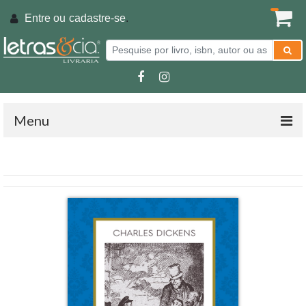
Entre ou
cadastre-se
.
Menu