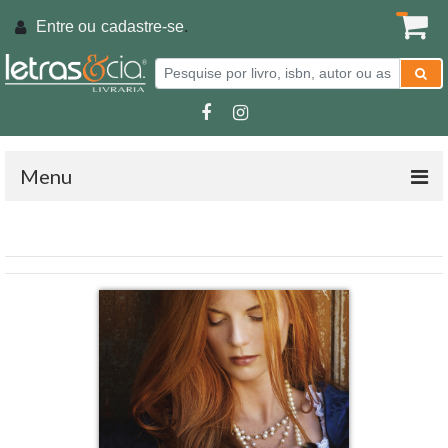
Entre ou
cadastre-se
.
Menu