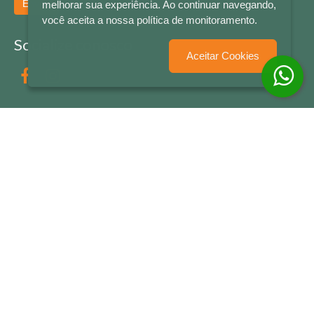
Enviar
melhorar sua experiência. Ao continuar navegando,
você aceita a nossa política de monitoramento.
Socialize conosco
Aceitar Cookies
Formas de Pagamento
LETRAS & CIA - CNPJ n° 88.587.548/0001-20 - Térreo Bourbon Shopping - AV. NAÇÕES
UNIDAS , 2001 - Lojas 1064/1065 - RIO BRANCO - - NOVO HAMBURGO - RS
© 2026 LETRAS & CIA - Todos os Direitos Reservados
Desenvolvido por
Partner Sistemas