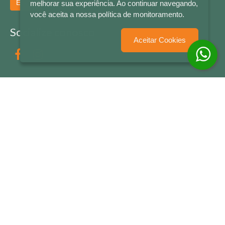
Enviar
melhorar sua experiência. Ao continuar navegando,
você aceita a nossa política de monitoramento.
Socialize conosco
Aceitar Cookies
Formas de Pagamento
LETRAS & CIA - CNPJ n° 88.587.548/0001-20 - Térreo Bourbon Shopping - AV. NAÇÕES
UNIDAS , 2001 - Lojas 1064/1065 - RIO BRANCO - - NOVO HAMBURGO - RS
© 2026 LETRAS & CIA - Todos os Direitos Reservados
Desenvolvido por
Partner Sistemas