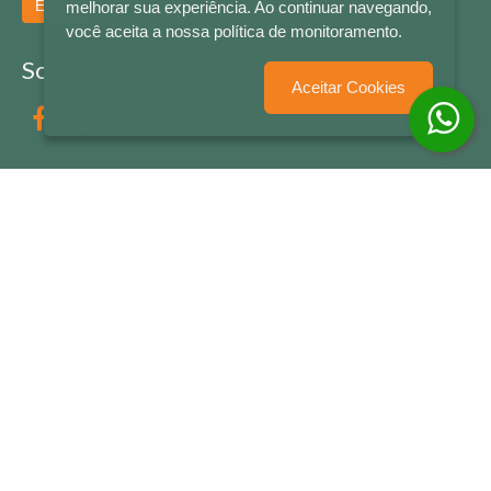
Enviar
melhorar sua experiência. Ao continuar navegando,
você aceita a nossa política de monitoramento.
Socialize conosco
Aceitar Cookies
Formas de Pagamento
LETRAS & CIA - CNPJ n° 88.587.548/0001-20 - Térreo Bourbon Shopping - AV. NAÇÕES
UNIDAS , 2001 - Lojas 1064/1065 - RIO BRANCO - - NOVO HAMBURGO - RS
© 2026 LETRAS & CIA - Todos os Direitos Reservados
Desenvolvido por
Partner Sistemas