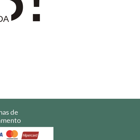
DA
mas de
amento