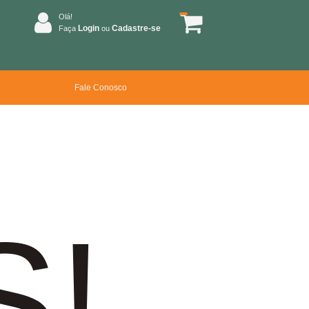
Olá!
Login
Cadastre-se
Faça
ou
Fale Conosco
S!