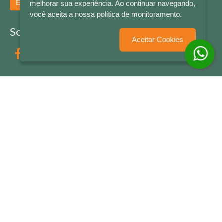
Enviar
melhorar sua experiência. Ao continuar navegando,
você aceita a nossa política de monitoramento.
Socialize conosco
Aceitar Cookies
Formas de Pagamento
LETRAS & CIA - CNPJ n° 88.587.548/0001-20 - Térreo Bourbon Shopping - AV. NAÇÕES
UNIDAS , 2001 - Lojas 1064/1065 - RIO BRANCO - - NOVO HAMBURGO - RS
© 2026 LETRAS & CIA - Todos os Direitos Reservados
Desenvolvido por
Partner Sistemas