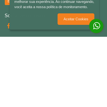
Enviar
melhorar sua experiência. Ao continuar navegando,
você aceita a nossa política de monitoramento.
Socialize conosco
Aceitar Cookies
Formas de Pagamento
LETRAS & CIA - CNPJ n° 88.587.548/0001-20 - Térreo Bourbon Shopping - AV. NAÇÕES
UNIDAS , 2001 - Lojas 1064/1065 - RIO BRANCO - - NOVO HAMBURGO - RS
© 2026 LETRAS & CIA - Todos os Direitos Reservados
Desenvolvido por
Partner Sistemas