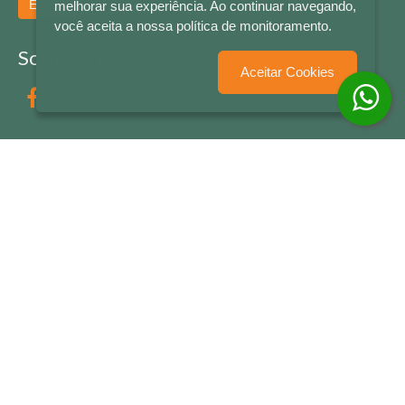
Enviar
melhorar sua experiência. Ao continuar navegando,
você aceita a nossa política de monitoramento.
Socialize conosco
Aceitar Cookies
Formas de Pagamento
LETRAS & CIA - CNPJ n° 88.587.548/0001-20 - Térreo Bourbon Shopping - AV. NAÇÕES
UNIDAS , 2001 - Lojas 1064/1065 - RIO BRANCO - - NOVO HAMBURGO - RS
© 2026 LETRAS & CIA - Todos os Direitos Reservados
Desenvolvido por
Partner Sistemas