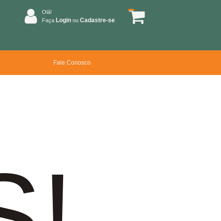
Olá!
Login
Cadastre-se
Faça
ou
Fale Conosco
S!