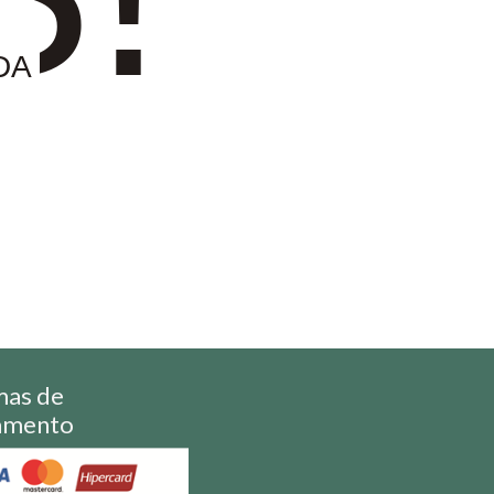
DA
mas de
amento