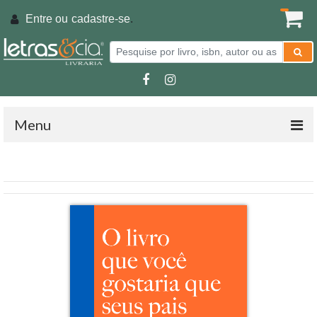
Entre ou
cadastre-se
.
Menu