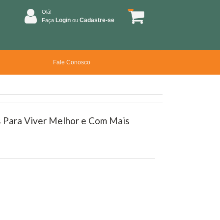
Olá!
Login
Cadastre-se
Faça
ou
Fale Conosco
 Para Viver Melhor e Com Mais