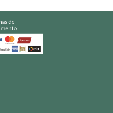
mas de
amento
S