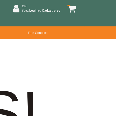
Olá!
Login
Cadastre-se
Faça
ou
Fale Conosco
S!