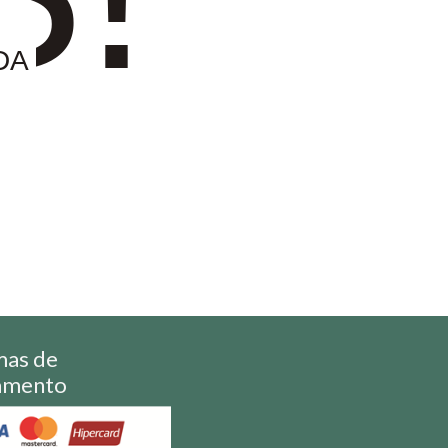
DA
mas de
amento