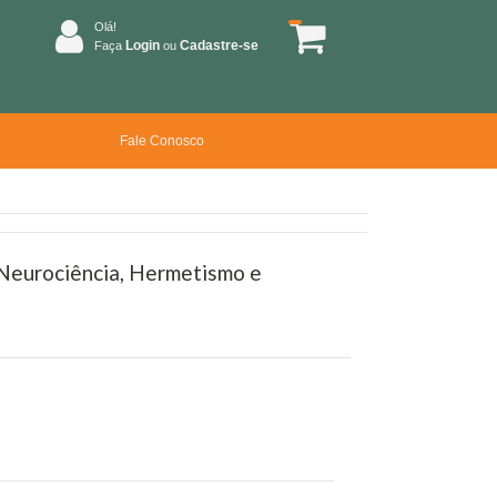
Olá!
Login
Cadastre-se
Faça
ou
Fale Conosco
 Neurociência, Hermetismo e