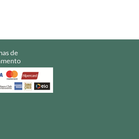
mas de
amento