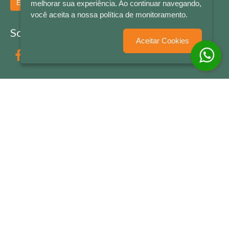
Enviar
melhorar sua experiência. Ao continuar navegando,
você aceita a nossa política de monitoramento.
Socialize conosco
Aceitar Cookies
Formas de Pagamento
LETRAS & CIA - CNPJ n° 88.587.548/0001-20 - Térreo Bourbon Shopping - AV. NAÇÕES
UNIDAS , 2001 - Lojas 1064/1065 - RIO BRANCO - - NOVO HAMBURGO - RS
© 2026 LETRAS & CIA - Todos os Direitos Reservados
Desenvolvido por
Partner Sistemas