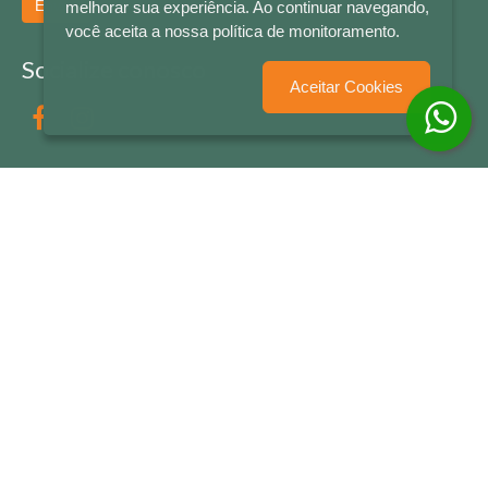
Enviar
melhorar sua experiência. Ao continuar navegando,
você aceita a nossa política de monitoramento.
Socialize conosco
Aceitar Cookies
Formas de Pagamento
LETRAS & CIA - CNPJ n° 88.587.548/0001-20 - Térreo Bourbon Shopping - AV. NAÇÕES
UNIDAS , 2001 - Lojas 1064/1065 - RIO BRANCO - - NOVO HAMBURGO - RS
© 2026 LETRAS & CIA - Todos os Direitos Reservados
Desenvolvido por
Partner Sistemas