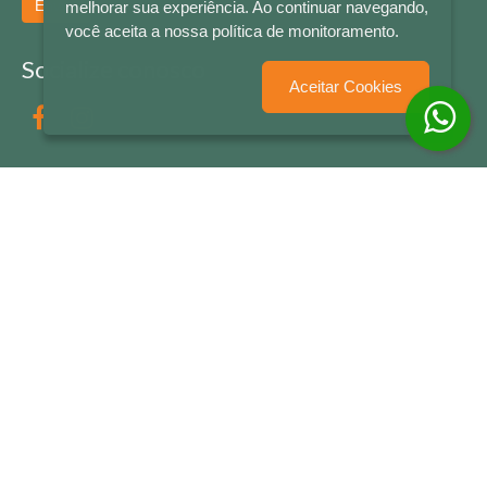
Enviar
melhorar sua experiência. Ao continuar navegando,
você aceita a nossa política de monitoramento.
Socialize conosco
Aceitar Cookies
Formas de Pagamento
LETRAS & CIA - CNPJ n° 88.587.548/0001-20 - Térreo Bourbon Shopping - AV. NAÇÕES
UNIDAS , 2001 - Lojas 1064/1065 - RIO BRANCO - - NOVO HAMBURGO - RS
© 2026 LETRAS & CIA - Todos os Direitos Reservados
Desenvolvido por
Partner Sistemas