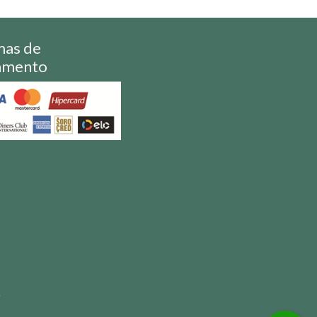
mas de
amento
S