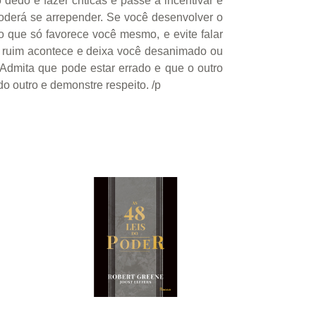
dedo e fazer críticas e passe a incentivar e
poderá se arrepender. Se você desenvolver o
 o que só favorece você mesmo, e evite falar
o ruim acontece e deixa você desanimado ou
. Admita que pode estar errado e que o outro
do outro e demonstre respeito. /p