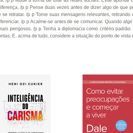
: /p p Mude a forma de usar as redes sociais. Evite apontar o 
diferença. /p p Pense duas vezes antes de dizer algo de que 
e se retratar. /p p Torne suas mensagens relevantes, retirando
iferenciar. /p p Acalme-se antes de se comunicar. Quando alg
 mais perigosos. /p p Tenha a diplomacia como critério padrão
ntas. E, acima de tudo, considere a situação do ponto de vista 