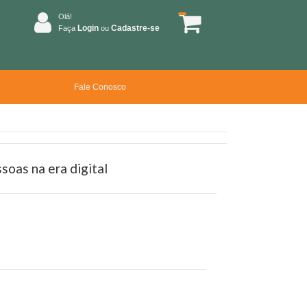
Olá!
Login
Cadastre-se
Faça
ou
Fale Conosco
soas na era digital