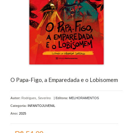
O Papa-Figo, a Emparedada e o Lobisomem
Autor:
Rodrigues, Severino
|
Editora:
MELHORAMENTOS
Categoria:
INFANTOJUVENIL
Ano:
2025